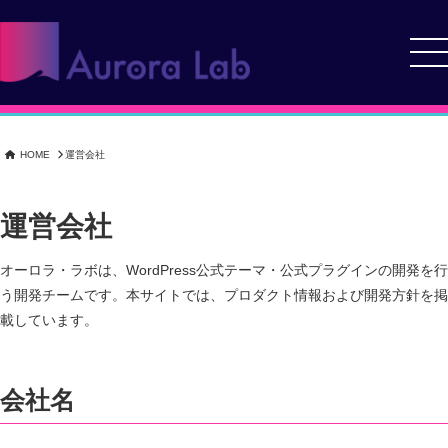
コ
ン
Menu
テ
ン
オーロラ・ラボがあなたの情報を価値あるデジタル資産へ。 Webサイ
合同会社オーロラ・ラボ
ツ
ト制作から運用・SEO対策まで、ワンストップでサポート
へ
HOME
運営会社
ス
キ
ッ
運営会社
プ
オーロラ・ラボは、WordPress公式テーマ・公式プラグインの開発を行
う開発チームです。本サイトでは、プロダクト情報および開発方針を掲
載しています。
会社名