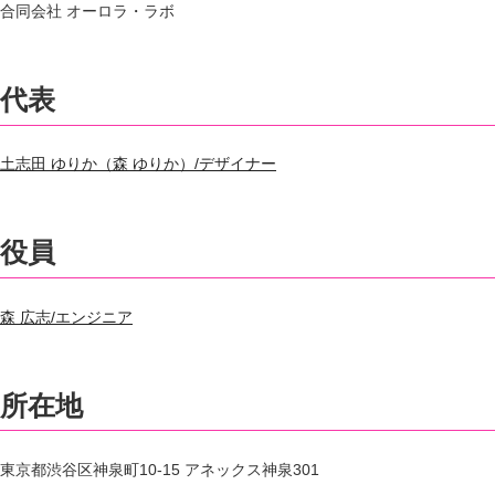
合同会社 オーロラ・ラボ
代表
土志田 ゆりか（森 ゆりか）/デザイナー
役員
森 広志/エンジニア
所在地
東京都渋谷区神泉町10-15 アネックス神泉301