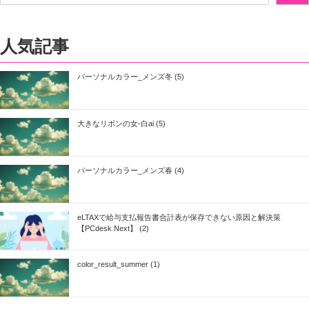
人気記事
パーソナルカラー_メンズ冬 (5)
大きなリボンの女-白ai (5)
パーソナルカラー_メンズ春 (4)
eLTAXで給与支払報告書合計表が保存できない原因と解決策
【PCdesk Next】 (2)
color_result_summer (1)