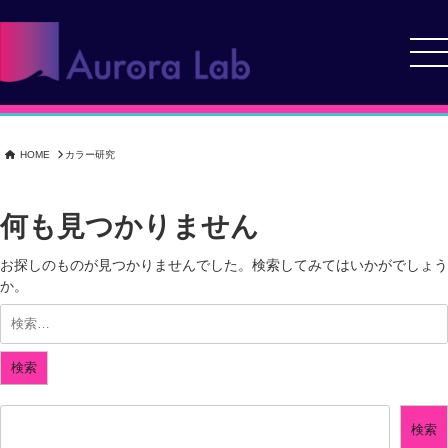
検
search
コ
索:
ン
Menu
テ
ン
オーロラ・ラボがあなたの情報を価値あるデジタル資産へ。 Webサイ
合同会社オーロラ・ラボ
ツ
ト制作から運用・SEO対策まで、ワンストップでサポート
へ
HOME
カラー研究
ス
キ
ッ
何も見つかりません
プ
お探しのものが見つかりませんでした。検索してみてはいかがでしょう
か。
検索